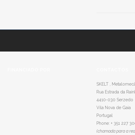
FINANCIADO POR
CONTACTOS
SKELT , Metalomecân
Rua Estrada da Raín
4410-030 Serzedo
Vila Nova de Gaia
Portugal
Phone: + 351 227 3
(chamada para a rede