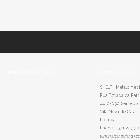
FINANCIADO POR
CONTACTOS
SKELT , Metalomecân
Rua Estrada da Raín
4410-030 Serzedo
Vila Nova de Gaia
Portugal
Phone: + 351 227 3
(chamada para a rede