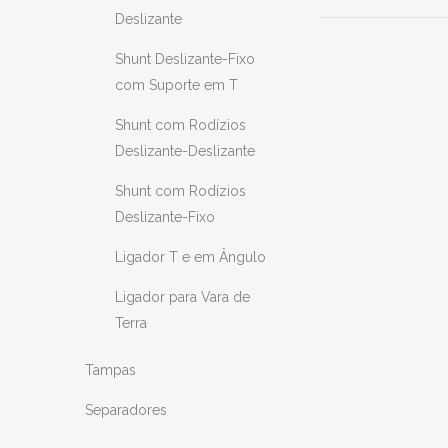
Deslizante
Shunt Deslizante-Fixo
com Suporte em T
Shunt com Rodízios
Deslizante-Deslizante
Shunt com Rodízios
Deslizante-Fixo
Ligador T e em Ângulo
Ligador para Vara de
Terra
Tampas
Separadores