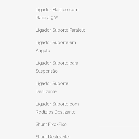
Ligador Elástico com
Placa a 90º
Ligador Suporte Paralelo
Ligador Suporte em
Ângulo
Ligador Suporte para
Suspensão
Ligador Suporte
Deslizante
Ligador Suporte com
Rodízios Deslizante
Shunt Fixo-Fixo
Shunt Deslizante-