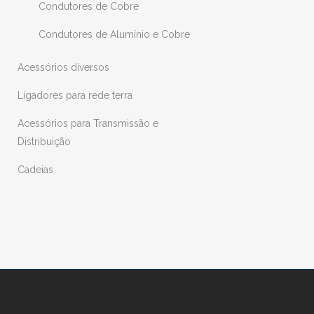
Condutores de Cobre
Condutores de Alumínio e Cobre
Acessórios diversos
Ligadores para rede terra
Acessórios para Transmissão e
Distribuição
Cadeias