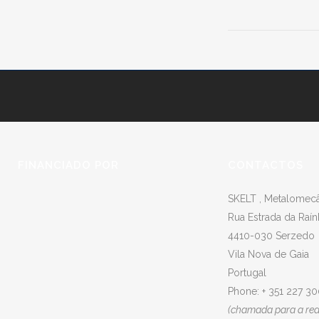
FINANCIADO POR
CONTACTOS
SKELT , Metalomecân
Rua Estrada da Raín
4410-030 Serzedo
Vila Nova de Gaia
Portugal
Phone: + 351 227 3
(chamada para a rede