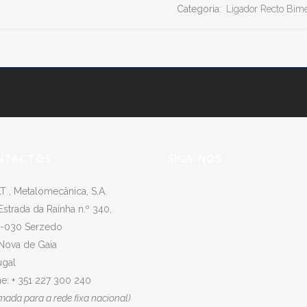
Categoria:
Ligador Recto Bime
NTACTOS
SIGA-NOS
T , Metalomecânica, S.A.
Estrada da Raínha n.º 340,
-030 Serzedo
 Nova de Gaia
ugal
e: + 351 227 300 240
mada para a rede fixa nacional)