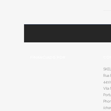
FINANCIADO POR
CO
SKEL
Rua 
4410
Vila
Port
Phon
(cha