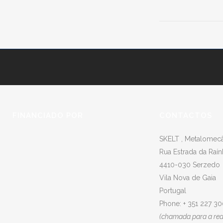
FINANCIADO POR
CONTACTOS
SKELT , Metalomecân
Rua Estrada da Raín
4410-030 Serzedo
Vila Nova de Gaia
Portugal
Phone: + 351 227 3
(chamada para a rede