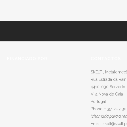
FINANCIADO POR
CONTACTOS
SKELT , Metalomecân
Rua Estrada da Raín
4410-030 Serzedo
Vila Nova de Gaia
Portugal
Phone: + 351 227 3
(chamada para a rede
Email:
skelt@skelt.p