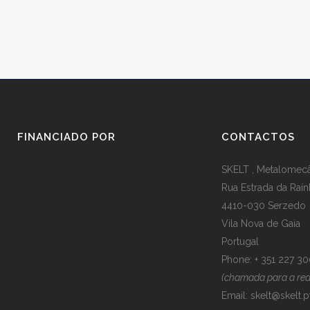
FINANCIADO POR
CONTACTOS
SKELT , Metalomecân
Rua Estrada da Raín
4410-030 Serzedo
Vila Nova de Gaia
Portugal
Phone: + 351 227 3
(chamada para a rede
Email:
skelt@skelt.p