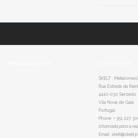
FINANCIADO POR
CONTACTOS
SKELT , Metalomecân
Rua Estrada da Raín
4410-030 Serzedo
Vila Nova de Gaia
Portugal
Phone: + 351 227 3
(chamada para a rede
Email:
skelt@skelt.p