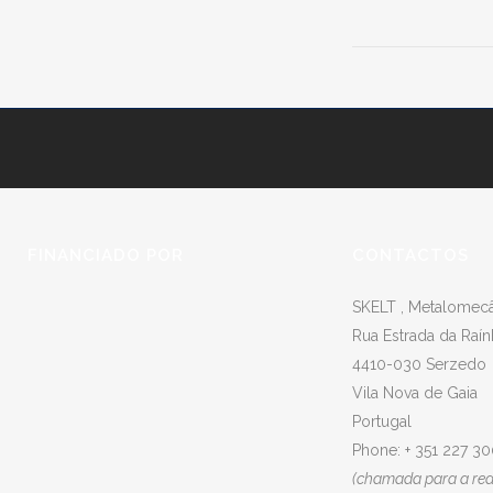
FINANCIADO POR
CONTACTOS
SKELT , Metalomecân
Rua Estrada da Raín
4410-030 Serzedo
Vila Nova de Gaia
Portugal
Phone: + 351 227 3
(chamada para a rede