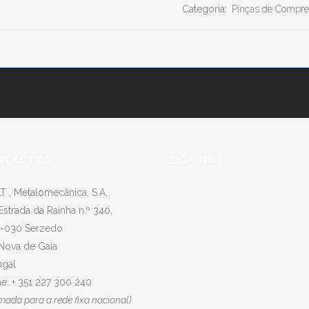
Categoria:
Pinças de Compre
NTACTOS
SIGA-NOS
T , Metalomecânica, S.A.
Estrada da Raínha n.º 340,
-030 Serzedo
 Nova de Gaia
ugal
e: + 351 227 300 240
mada para a rede fixa nacional)