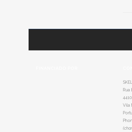
FINANCIADO POR
CO
SKEL
Rua 
4410
Vila
Port
Phon
(cha