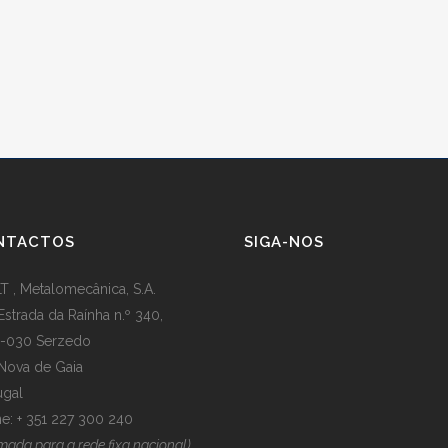
NTACTOS
SIGA-NOS
T , Metalomecânica, S.A.
Estrada da Raínha n.º 340,
-030 Serzedo
 Nova de Gaia
ugal
e: + 351 227 300 240
mada para a rede fixa nacional)