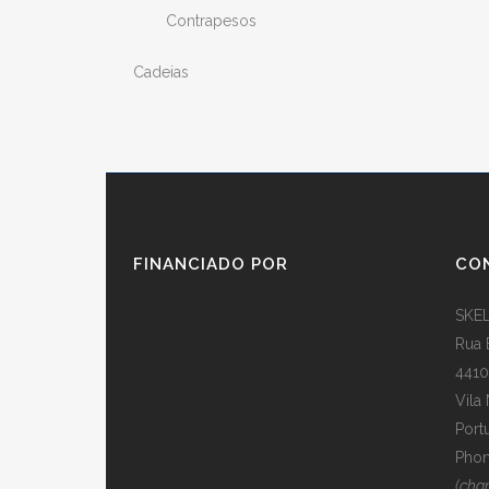
Contrapesos
Cadeias
FINANCIADO POR
CO
SKEL
Rua 
4410
Vila
Port
Phon
(cha