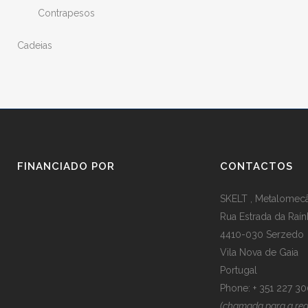
Contrapesos
Cadeias
FINANCIADO POR
CONTACTOS
SKELT , Metalomecân
Rua Estrada da Raín
4410-030 Serzedo
Vila Nova de Gaia
Portugal
Phone: + 351 227 3
(chamada para a rede